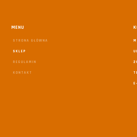
MENU
K
STRONA GŁÓWNA
M
SKLEP
U
REGULAMIN
2
KONTAKT
T
E