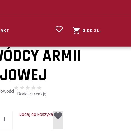
TAKT
0.00
ZŁ.
ÓDCY ARMII
AJOWEJ
kowości
Dodaj recenzję
Dodaj do koszyka