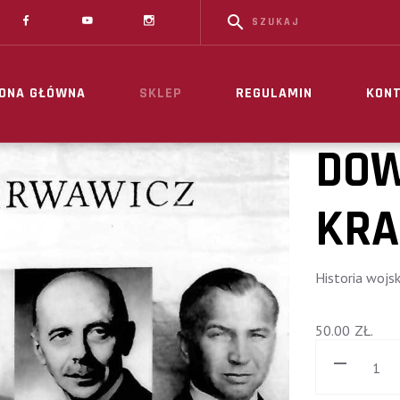
ONA GŁÓWNA
SKLEP
REGULAMIN
KON
DOW
KR
Historia wojs
50.00
ZŁ.