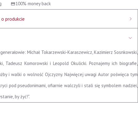
g
100% money back
 o produkcie
k Ney - Krwawicz
dawnicza RYTM
 generałowie: Michał Tokarzewski-Karaszewicz, Kazimierz Sosnkowski,
022 rok
ka, 255 stron
i, Tadeusz Komorowski i Leopold Okulicki. Poznajemy ich biografie,
użby i walki o wolność Ojczyzny. Najwięcej uwagi Autor poświęca tym
kryci pod pseudonimami, ofiarnie walczyli i stali się symbolem nadziei,
tanie, by żyć!".