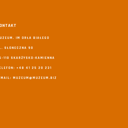
ONTAKT
UZEUM. IM ORŁA BIAŁEGO
L. SŁONECZNA 90
6-110 SKARŻYSKO-KAMIENNA
ELEFON: +48 41 25 20 231
-MAIL: MUZEUM@MUZEUM.BIZ